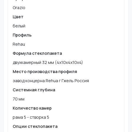
Grazio
Цвет
белый
Профиль
Rehau
Формула стеклопакета
двухкамерный 32 мм (4х10х4х10х4)
Место производства профиля
завод концерна Rehua г Гжель Россия
Системная глубина
70 мм
Количество камер
рама 5 - створка 5
Опции стеклопакета