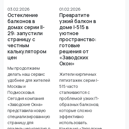
03.02.2026
01.02.2026
Остекление
Превратите
балконов в
узкий балкон в
домах серии II-
доме I-515 в
29: запустили
уютное
страницу с
пространство:
честным
готовые
калькулятором
решения от
цен
«Заводских
Окон»
Мы продолжаем
делать наш сервис
Жители кирпичных
удобнее для жителей
пятиэтажек серии I-
Москвы и
515 часто
Подмосковья.
сталкиваются с
Сегодня компания
проблемой узких П-
«Заводские Окна»
образных балконов,
представила новую
которые сложно
специализированную
эффективно
страницу для
использовать.
владельцев квартир в
Компания «Заводские