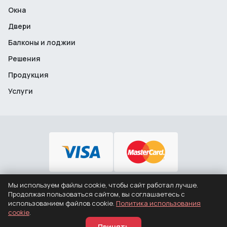
Окна
Двери
Балконы и лоджии
Решения
Продукция
Услуги
Мы используем файлы cookie, чтобы сайт работал лучше.
+7 (495) 646-12-46
Продолжая пользоваться сайтом, вы соглашаетесь с
использованием файлов cookie.
Политика использования
© 2008 – 2026 ООО "Заводские Окна"
cookie
.
Политика конфиденциальности
Политика использования cookie
Принять