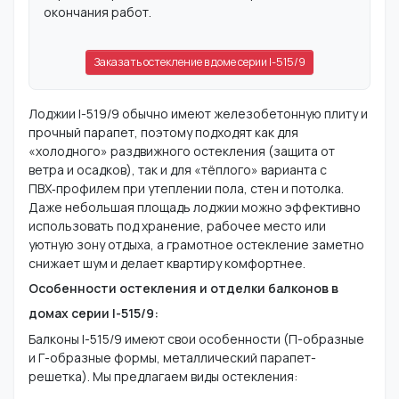
окончания работ.
Заказать остекление в доме серии I-515/9
Лоджии I-519/9 обычно имеют железобетонную плиту и
прочный парапет, поэтому подходят как для
«холодного» раздвижного остекления (защита от
ветра и осадков), так и для «тёплого» варианта с
ПВХ‑профилем при утеплении пола, стен и потолка.
Даже небольшая площадь лоджии можно эффективно
использовать под хранение, рабочее место или
уютную зону отдыха, а грамотное остекление заметно
снижает шум и делает квартиру комфортнее.
Особенности остекления и отделки балконов в
домах серии I-515/9:
Балконы I-515/9 имеют свои особенности (П-образные
и Г-образные формы, металлический парапет-
решетка). Мы предлагаем виды остекления: