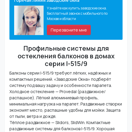
Горячая линия заводские окна
Узнайте как купить заводские окна.
Бесплатный звонок с мобильного по
Москве и области
Перезвоните мне
Профильные системы для
остекления балконов в домах
серии I-515/9
Балконы серии I-515/9 требуют лёгких, надёжных и
компактных решений. «Заводские Окна» подберёт
систему под вашу задачу и особенности парапета.
Холодное остекление — Provedal (раздвижное/
распашное). Лёгкий алюминиевый профиль,
минимальная нагрузка на парапет. Раздвижные створки
экономят место, распашные удобны для мойки. Защита
от пыли, ветра и дождя.
Тёплое раздвижное — Slidors, SlidWin. Компактные
раздвижные системы для балконов I-515/9. Хорошая