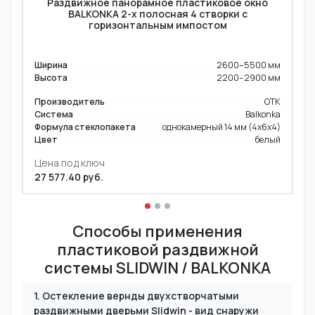
Раздвижное панорамное пластиковое окно
BALKONKA 2-х полосная 4 створки с
горизонтальным импостом
Ширина
2600–5500 мм
Высота
2200–2900 мм
Производитель
OTK
Система
Balkonka
Формула стеклопакета
однокамерный 14 мм (4х6х4)
Цвет
белый
Цена под ключ
27 577.40 руб.
Способы применения
пластиковой раздвижной
системы SLIDWIN / BALKONKA
1. Остекление вернды двухстворчатыми
раздвижными дверьми Slidwin - вид снаружи