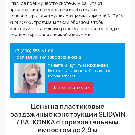
Главное преимущество системы — защита от
промерзания, примерзания и избыточных
теплопотерь. Конструкция раздвижных дверей SLIDWIN
/ BALKONKA продумана таким образом, чтобы
обеспечить стабильную работу даже при перепадах
температуры и повышенной влажности.
+7 (800) 555-41-06
Горячая линия заводские окна
Узнайте как купить заводские окна.
Бесплатный звонок с мобильного по
Москве и области
Перезвоните мне
Цены на пластиковые
раздвжиные конструкции SLIDWIN
/ BALKONKA с горизонтальным
импостом до 2,9 м