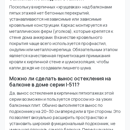
Поскольку в кирпичных «хрущевках» над балконами
пятых этажей нет бетонных перекрытий,
устанавливаются независимые или зависимые
кровельные конструкции. Каркас монтируется из
металлических ферм (уголков), которые крепятся к
стене дома анкерами. В качестве кровельного
покрытия чаще всего используется профнастил,
ондулин или металлочерепица. Обязательным этапом
является качественная герметизация примыкания
кровли к кирпичной стене и шумоизоляция, чтобы
капли дождя не создавали лишнего шума.
Можно ли сделать вынос остекления на
балконе в доме серии I-511?
Да, вынос остекления в кирпичных пятиэтажках этой
серии возможен и пользуется спросом из-за узких
балконных плит. Обычно выполняется вынос по
подоконнику на 20–30 см вперед или в три стороны. Это
позволяет визуально расширить пространство и
установить широкий функциональный подоконник, не
уменьшая площадь самого балкона. Перед началом