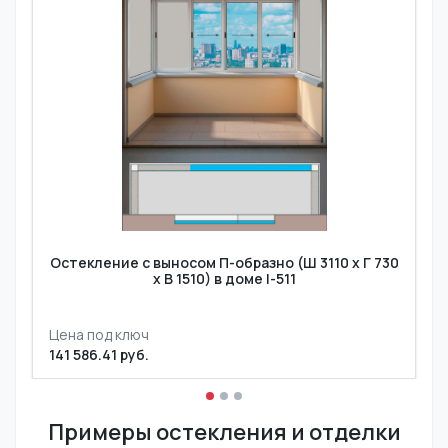
Остекление с выносом П-образно (Ш 3110 х Г 730
х В 1510) в доме I-511
Цена под ключ
141 586.41 руб.
Примеры остекления и отделки