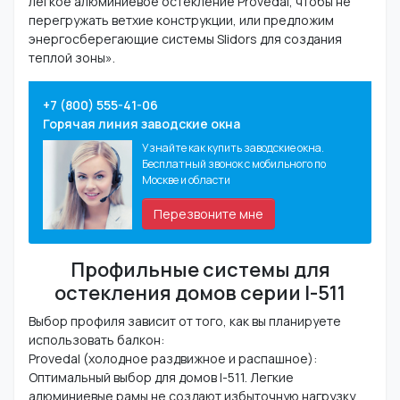
легкое алюминиевое остекление Provedal, чтобы не
перегружать ветхие конструкции, или предложим
энергосберегающие системы Slidors для создания
теплой зоны».
+7 (800) 555-41-06
Горячая линия заводские окна
Узнайте как купить заводские окна.
Бесплатный звонок с мобильного по
Москве и области
Перезвоните мне
Профильные системы для
остекления домов серии I-511
Выбор профиля зависит от того, как вы планируете
использовать балкон:
Provedal (холодное раздвижное и распашное):
Оптимальный выбор для домов I-511. Легкие
алюминиевые рамы не создают избыточную нагрузку