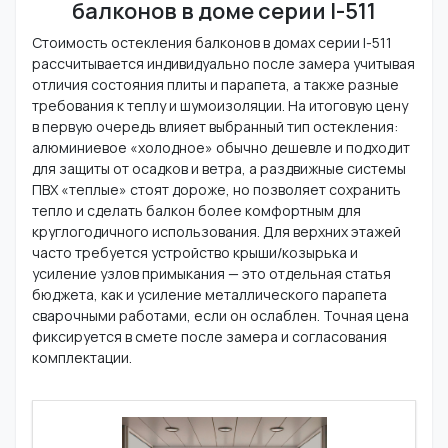
балконов в доме серии I-511
Стоимость остекления балконов в домах серии I-511
рассчитывается индивидуально после замера учитывая
отличия состояния плиты и парапета, а также разные
требования к теплу и шумоизоляции. На итоговую цену
в первую очередь влияет выбранный тип остекления:
алюминиевое «холодное» обычно дешевле и подходит
для защиты от осадков и ветра, а раздвижные системы
ПВХ «теплые» стоят дороже, но позволяет сохранить
тепло и сделать балкон более комфортным для
круглогодичного использования. Для верхних этажей
часто требуется устройство крыши/козырька и
усиление узлов примыкания — это отдельная статья
бюджета, как и усиление металлического парапета
сварочными работами, если он ослаблен. Точная цена
фиксируется в смете после замера и согласования
комплектации.