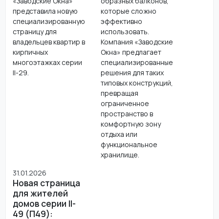
«Заводские Окна»
образных балконов,
представила новую
которые сложно
специализированную
эффективно
страницу для
использовать.
владельцев квартир в
Компания «Заводские
кирпичных
Окна» предлагает
многоэтажках серии
специализированные
II-29.
решения для таких
типовых конструкций,
превращая
ограниченное
пространство в
комфортную зону
отдыха или
функциональное
хранилище.
31.01.2026
Новая страница
для жителей
домов серии II-
49 (П49):