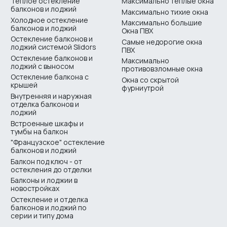
Теплое остекление
Максимально теплые окна
балконов и лоджий
Максимально тихие окна
Холодное остекление
Максимально большие
балконов и лоджий
Окна ПВХ
Остекление балконов и
Самые недорогие окна
лоджий системой Slidors
ПВХ
Остекление балконов и
Максимально
лоджий с выносом
противовзломные окна
Остекление балкона с
Окна со скрытой
крышей
фурниутрой
Внутренняя и наружная
отделка балконов и
лоджий
Встроенные шкафы и
тумбы на балкон
"Французское" остекление
балконов и лоджий
Балкон под ключ - от
остекления до отделки
Балконы и лоджии в
новостройках
Остекление и отделка
балконов и лоджий по
серии и типу дома