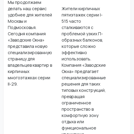
Мы продолжаем
делать наш сервис
Жители кирпичных
удобнее для жителей
пятиэтажек серии I-
Москвы и
515 часто
Подмосковья.
сталкиваются с
Сегодня компания
проблемой узких П-
«Заводские Окна»
образных балконов,
представила новую
которые сложно
специализированную
эффективно
страницу для
использовать.
владельцев квартир в
Компания «Заводские
кирпичных
Окна» предлагает
многоэтажках серии
специализированные
II-29.
решения для таких
типовых конструкций,
превращая
ограниченное
пространство в
комфортную зону
отдыха или
функциональное