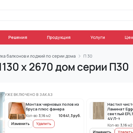
Решения
Продукция
Услуги
Це
лка балконов и лоджий по серии дома
П 30
130 х 2670 дом серии П30
УЖЕ ВКЛЮЧЕНО В ЗАКАЗ
Монтаж черновых полов из
Настил чист
бруса плюс фанера
Ламинат Egg
светлый EPL
Кол-во:
3,16
м2
10 641,3
руб.
4V Л-т
Изменить
Удалить
Кол-во:
3,16
м2
Изменить
Удалить