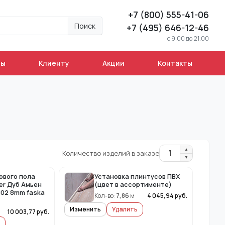
+7 (800) 555-41-06
Поиск
+7 (495) 646-12-46
c 9.00 до 21.00
ны
Клиенту
Акции
Контакты
▲
1
Количество изделий в заказе
▼
ового пола
Установка плинтусов ПВХ
er Дуб Амьен
(цвет в ассортименте)
102 8mm faska
Кол-во:
7,86
м
4 045,94
руб.
Изменить
Удалить
10 003,77
руб.