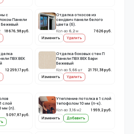
ны с
Отделка откосов из
локом Панели
сендвич панели белого
и Бежевый
цвета (б).
2
18 676,98
руб.
Кол-во:
6,2
м
7 626
руб.
Изменить
Удалить
тделка
Отделка боковых стен П
нели ПВХ ВЕК
Панели ПВХ ВЕК Бари
й
Бежевый
12 259,17
руб.
Кол-во:
5,66
шт
21 751,38
руб.
Изменить
Удалить
олов
Утепление потолка в 1 слой
1 слой
тепофолом 10 мм (п-к).
 мм (п).
Кол-во:
3,16
м2
1 959,2
руб.
5 097,87
руб.
Изменить
Добавить
ть