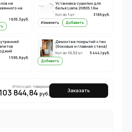
лов на
Установка сушилки для
евянного на
белья Liana 20805 1.6м
Кол-во:
1
шт
3 165
руб.
1 635,3
руб.
Изменить
Добавить
ть
нутренней
Демонтаж покрытий стен
апетов
(боковые и главная стена)
лоджий
Кол-во:
10,52
шт
5 444,1
руб.
1 595,8
руб.
Добавить
Итого с доп. товарами
103 844,84
Заказать
руб.