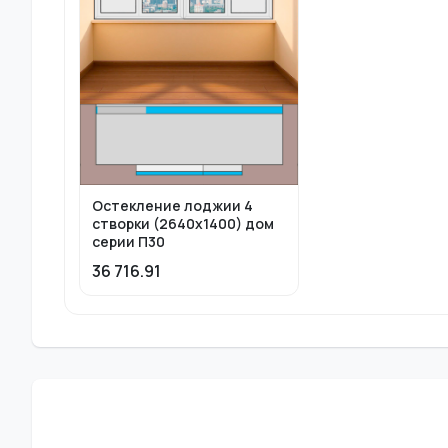
Остекление лоджии 4
створки (2640х1400) дом
серии П30
36 716.91