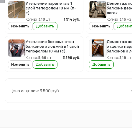
Утепление парапета в 1
Демонтаж по
слой тепофолом 10 мм (п-
балконе дер
т).
лагах
Кол-во:
3,19
шт
1 914
руб.
Кол-во:
3,16
м2
Изменить
Добавить
Изменить
Добави
Утепление боковых стен
Демонтаж в
балконов и лоджий в 1 слой
отделки пар
тепофолом 10 мм (с).
балконов и 
Кол-во:
5,66
шт
3 396
руб.
Кол-во:
3,19
шт
Изменить
Добавить
Добавить
Цена изделия:
3 500
руб.