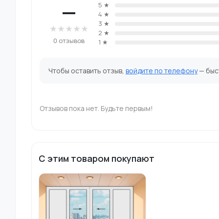
—
5 ★
4 ★
3 ★
★
★
★
★
★
2 ★
0 отзывов
1 ★
Чтобы оставить отзыв,
войдите по телефону
— быст
Отзывов пока нет. Будьте первым!
С этим товаром покупают