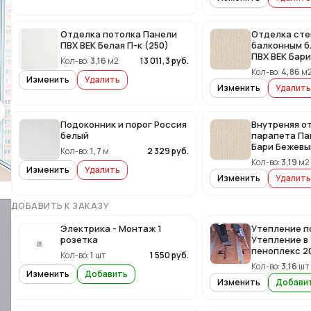
Отделка потолка Панели
Отделка сте
ПВХ ВЕК Белая П-к (250)
балконным б
ПВХ ВЕК Бар
Кол-во:
3,16
м2
13 011,3
руб.
Кол-во:
4,86
м
Изменить
Удалить
Изменить
Удалить
Подоконник и порог Россия
Внутреняя о
белый
парапета Па
Бари Бежевы
Кол-во:
1,7
м
2 329
руб.
Кол-во:
3,19
м2
Изменить
Удалить
Изменить
Удалить
ДОБАВИТЬ К ЗАКАЗУ
Электрика - Монтаж 1
Утепление п
розетка
Утепление в 
пеноплекс 20
Кол-во:
1
шт
1 550
руб.
Кол-во:
3,16
шт
Изменить
Добавить
Изменить
Добави