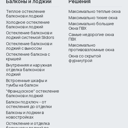
Балконы и лоджии
Решения
Теплое остекление
Максимально теплые окна
балконов и лоджий
Максимально тихие окна
Холодное остекление
Максимально большие
балконов и лоджий
Окна ПВХ
Остекление балконов и
Самые недорогие окна
лоджий системой Slidors
ПВХ
Остекление балконов и
Максимально
лоджий с выносом
противовзломные окна
Остекление балкона с
Окна со скрытой
крышей
фурниутрой
Внутренняя и наружная
отделка балконов и
лоджий
Встроенные шкафы и
тумбы на балкон
"Французское" остекление
балконов и лоджий
Балкон под ключ - от
остекления до отделки
Балконы и лоджии в
новостройках
Остекление и отделка
балконов и лоджий по