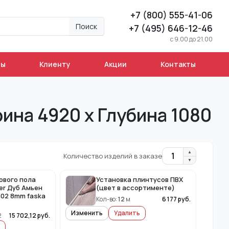
+7 (800) 555-41-06
Поиск
+7 (495) 646-12-46
c 9.00 до 21.00
ны
Клиенту
Акции
Контакты
ина 4920 х Глубина 1080
▲
1
Количество изделий в заказе
▼
ового пола
Установка плинтусов ПВХ
er Дуб Амьен
(цвет в ассортименте)
102 8mm faska
Кол-во:
12
м
6 177
руб.
Изменить
Удалить
2
15 702,12
руб.