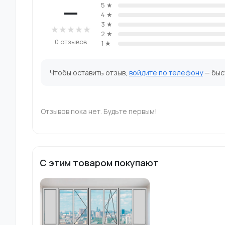
—
5 ★
4 ★
3 ★
★
★
★
★
★
2 ★
0 отзывов
1 ★
Чтобы оставить отзыв,
войдите по телефону
— быст
Отзывов пока нет. Будьте первым!
С этим товаром покупают