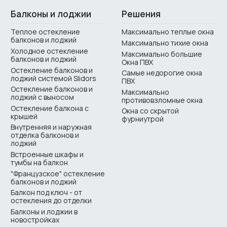
Балконы и лоджии
Решения
Теплое остекление
Максимально теплые окна
балконов и лоджий
Максимально тихие окна
Холодное остекление
Максимально большие
балконов и лоджий
Окна ПВХ
Остекление балконов и
Самые недорогие окна
лоджий системой Slidors
ПВХ
Остекление балконов и
Максимально
лоджий с выносом
противовзломные окна
Остекление балкона с
Окна со скрытой
крышей
фурниутрой
Внутренняя и наружная
отделка балконов и
лоджий
Встроенные шкафы и
тумбы на балкон
"Французское" остекление
балконов и лоджий
Балкон под ключ - от
остекления до отделки
Балконы и лоджии в
новостройках