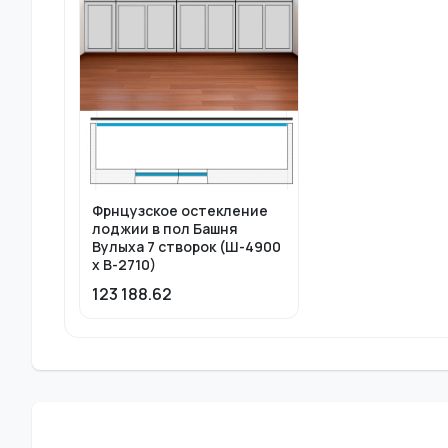
Фрнцузское остекление
лоджии в пол Башня
Вулыха 7 створок (Ш-4900
х В-2710)
123 188.62