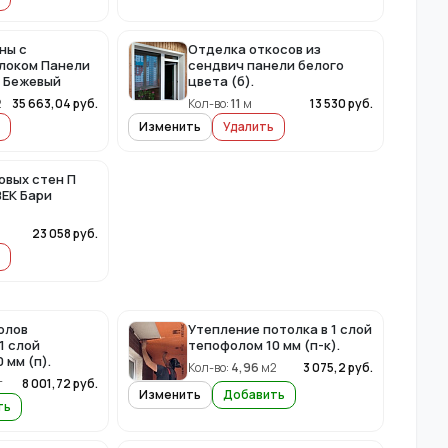
ны с
Отделка откосов из
локом Панели
сендвич панели белого
и Бежевый
цвета (б).
2
35 663,04
руб.
Кол-во:
11
м
13 530
руб.
Изменить
Удалить
овых стен П
ВЕК Бари
23 058
руб.
олов
Утепление потолка в 1 слой
1 слой
тепофолом 10 мм (п-к).
 мм (п).
Кол-во:
4,96
м2
3 075,2
руб.
т
8 001,72
руб.
Изменить
Добавить
ть