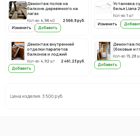
Демонтаж полов на
Установка с
балконе деревянного на
белья Liana 2
лагах
Кол-во:
1
шт
Кол-во:
4,96
м2
2 566,8
руб.
Изменить
Добави
Изменить
Добавить
Демонтаж внутренней
Демонтаж по
отделки парапетов
(боковые и г
балконов и лоджий
Кол-во:
15,28
ш
Кол-во:
4,92
шт
2 461,23
руб.
Добавить
Добавить
Цена изделия:
3 500
руб.