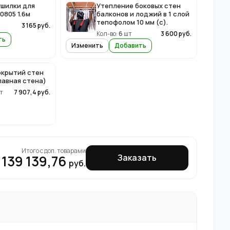
ушилки для
Утепление боковых стен
0805 1.6м
балконов и лоджий в 1 слой
тепофолом 10 мм (с).
3 165
руб.
Кол-во:
6
шт
3 600
руб.
ть
Изменить
Добавить
крытий стен
лавная стена)
т
7 907,4
руб.
Итого с доп. товарами
139 139,76
Заказать
руб.