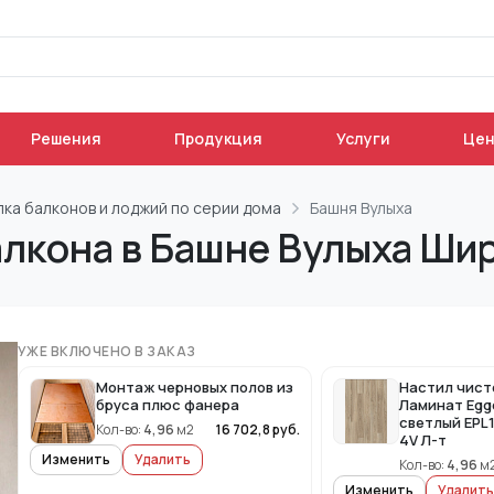
Решения
Продукция
Услуги
Це
лка балконов и лоджий по серии дома
Башня Вулыха
лкона в Башне Вулыха Шир
УЖЕ ВКЛЮЧЕНО В ЗАКАЗ
Монтаж черновых полов из
Настил чист
бруса плюс фанера
Ламинат Egg
светлый EPL
Кол-во:
4,96
м2
16 702,8
руб.
4V Л-т
Изменить
Удалить
Кол-во:
4,96
м
Изменить
Удалить