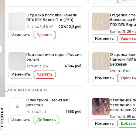
Отделка потолка Панели
Отделка сте
ПВХ ВЕК Белая П-к (250)
балконным б
ПВХ ВЕК Бар
Кол-во:
4,96
м2
20 422,8
руб.
Кол-во:
9,28
м
Изменить
Удалить
Изменить
Удалить
Подоконник и порог Россия
Отделка бок
белый
Панели ПВХ 
Бежевый
Кол-во:
3,2
м
4 384
руб.
Кол-во:
6
шт
Изменить
Удалить
Изменить
Удалить
ДОБАВИТЬ К ЗАКАЗУ
Электрика - Монтаж 1
Утепление п
розетка
Утепление в 
пеноплекс 20
Кол-во:
1
шт
1 550
руб.
Кол-во:
4,96
ш
Изменить
Добавить
Изменить
Добави