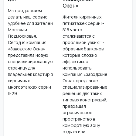
Окон»
Мы продолжаем
делать наш сервис
Жители кирпичных
удобнее для жителей
пятиэтажек серии I-
Москвы и
515 часто
Подмосковья.
сталкиваются с
Сегодня компания
проблемой узких П-
«Заводские Окна»
образных балконов,
представила новую
которые сложно
специализированную
эффективно
страницу для
использовать.
владельцев квартир в
Компания «Заводские
кирпичных
Окна» предлагает
многоэтажках серии
специализированные
II-29.
решения для таких
типовых конструкций,
превращая
ограниченное
пространство в
комфортную зону
отдыха или