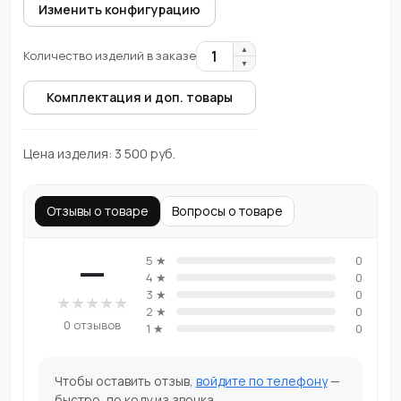
Изменить конфигурацию
▲
1
Количество изделий в заказе
▼
Комплектация и доп. товары
Цена изделия:
3 500
руб.
Отзывы о товаре
Вопросы о товаре
—
5 ★
0
4 ★
0
3 ★
0
★
★
★
★
★
2 ★
0
0 отзывов
1 ★
0
Чтобы оставить отзыв,
войдите по телефону
—
быстро, по коду из звонка.