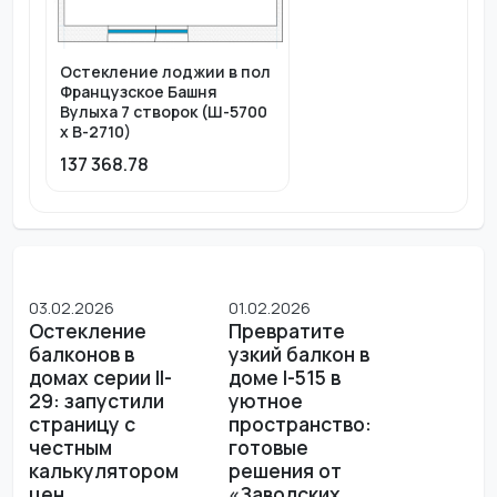
Остекление лоджии в пол
Французское Башня
Вулыха 7 створок (Ш-5700
х В-2710)
137 368.78
03.02.2026
01.02.2026
Остекление
Превратите
балконов в
узкий балкон в
домах серии II-
доме I-515 в
29: запустили
уютное
страницу с
пространство:
честным
готовые
калькулятором
решения от
цен
«Заводских