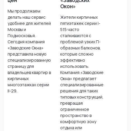
Окон»
Мы продолжаем
делать наш сервис
Жители кирпичных
удобнее для жителей
пятиэтажек серии I-
Москвы и
515 часто
Подмосковья.
сталкиваются с
Сегодня компания
проблемой узких П-
«Заводские Окна»
образных балконов,
представила новую
которые сложно
специализированную
эффективно
страницу для
использовать.
владельцев квартир в
Компания «Заводские
кирпичных
Окна» предлагает
многоэтажках серии
специализированные
II-29.
решения для таких
типовых конструкций,
превращая
ограниченное
пространство в
комфортную зону
отдыха или