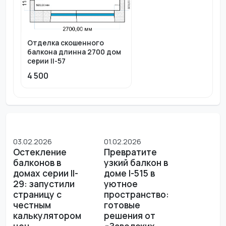
Отделка cкошенного
балкона длинна 2700 дом
серии II-57
4 500
03.02.2026
01.02.2026
Остекление
Превратите
балконов в
узкий балкон в
домах серии II-
доме I-515 в
29: запустили
уютное
страницу с
пространство:
честным
готовые
калькулятором
решения от
цен
«Заводских