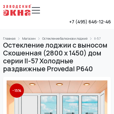
+7 (495) 646-12-46
Главная
Магазин
Остекление балконов и лоджий
II-57
Остекление лоджии с выносом
Скошенная (2800 х 1450) дом
серии II-57 Холодные
раздвижные Provedal P640
−
15
%