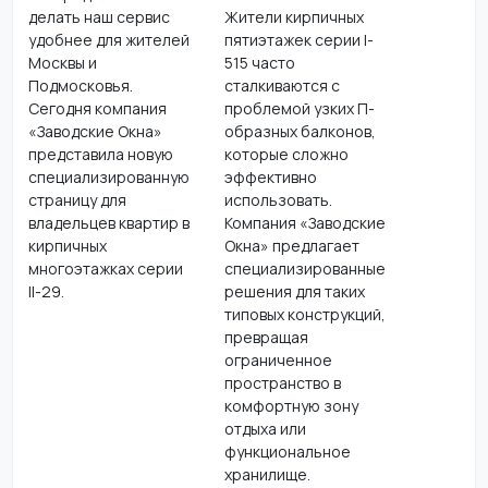
делать наш сервис
Жители кирпичных
удобнее для жителей
пятиэтажек серии I-
Москвы и
515 часто
Подмосковья.
сталкиваются с
Сегодня компания
проблемой узких П-
«Заводские Окна»
образных балконов,
представила новую
которые сложно
специализированную
эффективно
страницу для
использовать.
владельцев квартир в
Компания «Заводские
кирпичных
Окна» предлагает
многоэтажках серии
специализированные
II-29.
решения для таких
типовых конструкций,
превращая
ограниченное
пространство в
комфортную зону
отдыха или
функциональное
хранилище.