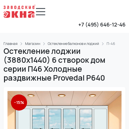
+7 (495) 646-12-46
Главная
Магазин
Остекление балконов и лоджий
П-46
Остекление лоджии
(3880х1440) 6 створок дом
серии П46 Холодные
раздвижные Provedal P640
−
15
%