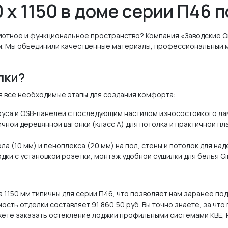
х 1150 в доме серии П46 
 уютное и функциональное пространство? Компания «Заводские 
м. Мы объединили качественные материалы, профессиональный м
лки?
я все необходимые этапы для создания комфорта:
руса и OSB-панелей с последующим настилом износостойкого лам
чной деревянной вагонки (класс А) для потолка и практичной п
а (10 мм) и пеноплекса (20 мм) на пол, стены и потолок для над
и с установкой розетки, монтаж удобной сушилки для белья Gimi
а 1150 мм типичны для серии П46, что позволяет нам заранее п
ть отделки составляет 91 860,50 руб. Вы точно знаете, за что 
жете заказать остекление лоджии профильными системами KBE, R