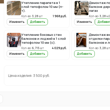
Утепление парапета в 1
Демонтаж по
слой тепофолом 10 мм (п-
балконе дер
т).
лагах
Кол-во:
3,28
шт
1 968
руб.
Кол-во:
3,28
м
Изменить
Добавить
Изменить
Добави
Утепление боковых стен
Демонтаж в
балконов и лоджий в 1 слой
отделки пар
тепофолом 10 мм (с).
балконов и 
Кол-во:
6,715
шт
4 029
руб.
Кол-во:
3,28
ш
Изменить
Добавить
Добавить
Цена изделия:
3 500
руб.