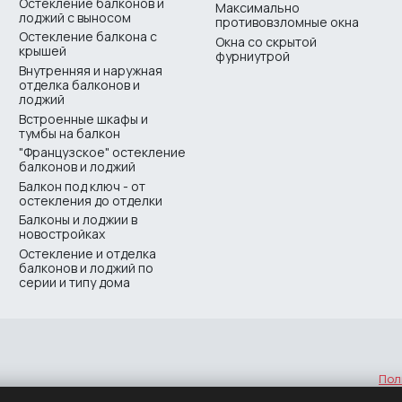
Остекление балконов и
Максимально
лоджий с выносом
противовзломные окна
Остекление балкона с
Окна со скрытой
крышей
фурниутрой
Внутренняя и наружная
отделка балконов и
лоджий
Встроенные шкафы и
тумбы на балкон
"Французское" остекление
балконов и лоджий
Балкон под ключ - от
остекления до отделки
Балконы и лоджии в
новостройках
Остекление и отделка
балконов и лоджий по
серии и типу дома
Пол