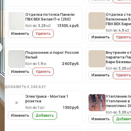
Отделка потолка Панели
Отделка сте
ПВХ ВЕК Белая П-к (250)
балконным б
ПВХ ВЕК Бар
Кол-во:
3,28
м2
13 505,4
руб.
Кол-во:
4,8
м2
Изменить
Удалить
Изменить
Удалить
Подоконник и порог Россия
Внутреняя о
белый
парапета Па
Бари Бежевы
Кол-во:
1,9
м
2 603
руб.
Кол-во:
3,28
м
Изменить
Удалить
Изменить
Удалить
ДОБАВИТЬ К ЗАКАЗУ
Электрика - Монтаж 1
Утепление п
розетка
Утепление в 
пеноплекс 20
Кол-во:
1
шт
1 550
руб.
Кол-во:
3,28
ш
Изменить
Добавить
Изменить
Добави