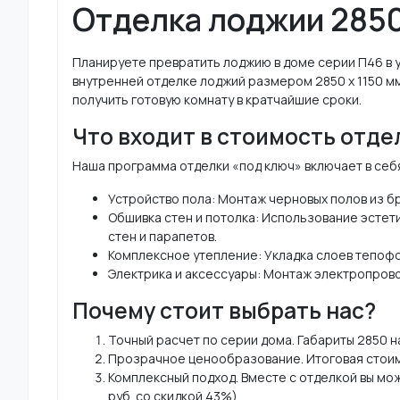
Отделка лоджии 2850 
Планируете превратить лоджию в доме серии П46 в
внутренней отделке лоджий размером 2850 х 1150 м
получить готовую комнату в кратчайшие сроки.
Что входит в стоимость отде
Наша программа отделки «под ключ» включает в себ
Устройство пола: Монтаж черновых полов из б
Обшивка стен и потолка: Использование эстети
стен и парапетов.
Комплексное утепление: Укладка слоев тепофол
Электрика и аксессуары: Монтаж электропроводк
Почему стоит выбрать нас?
Точный расчет по серии дома. Габариты 2850 н
Прозрачное ценообразование. Итоговая стоимос
Комплексный подход. Вместе с отделкой вы мо
руб. со скидкой 43%).