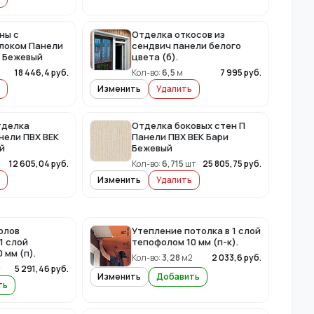
ны с
Отделка откосов из
локом Панели
сендвич панели белого
и Бежевый
цвета (б).
18 446,4
руб.
Кол-во:
6,5
м
7 995
руб.
Изменить
Удалить
тделка
Отделка боковых стен П
нели ПВХ ВЕК
Панели ПВХ ВЕК Бари
й
Бежевый
2
12 605,04
руб.
Кол-во:
6,715
шт
25 805,75
руб.
Изменить
Удалить
олов
Утепление потолка в 1 слой
1 слой
тепофолом 10 мм (п-к).
 мм (п).
Кол-во:
3,28
м2
2 033,6
руб.
т
5 291,46
руб.
Изменить
Добавить
ть