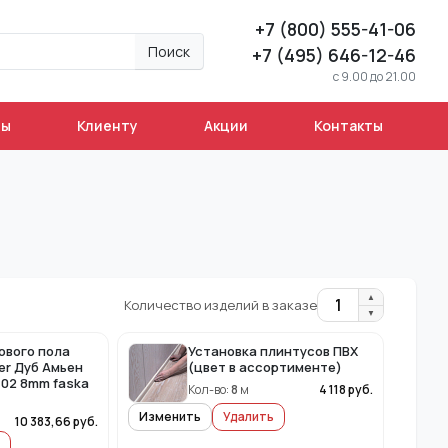
+7 (800) 555-41-06
Поиск
+7 (495) 646-12-46
c 9.00 до 21.00
ны
Клиенту
Акции
Контакты
▲
1
Количество изделий в заказе
▼
ового пола
Установка плинтусов ПВХ
er Дуб Амьен
(цвет в ассортименте)
102 8mm faska
Кол-во:
8
м
4 118
руб.
Изменить
Удалить
2
10 383,66
руб.