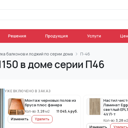
Решения
Продукция
Услуги
Це
лка балконов и лоджий по серии дома
П-46
1150 в доме серии П46
УЖЕ ВКЛЮЧЕНО В ЗАКАЗ
Монтаж черновых полов из
Настил чист
бруса плюс фанера
Ламинат Egg
светлый EPL
Кол-во:
3,28
м2
11 045,4
руб.
4V Л-т
Изменить
Удалить
Кол-во:
3,28
м
Изменить
Удалить