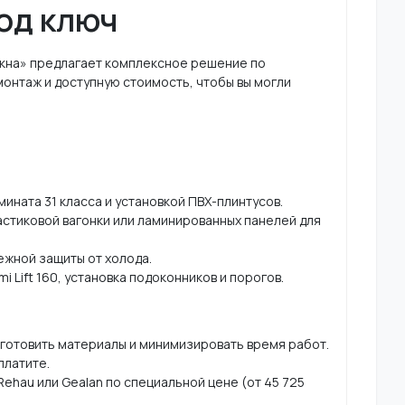
под ключ
Окна» предлагает комплексное решение по
онтаж и доступную стоимость, чтобы вы могли
ината 31 класса и установкой ПВХ-плинтусов.
ластиковой вагонки или ламинированных панелей для
ежной защиты от холода.
 Lift 160, установка подоконников и порогов.
одготовить материалы и минимизировать время работ.
платите.
ehau или Gealan по специальной цене (от 45 725