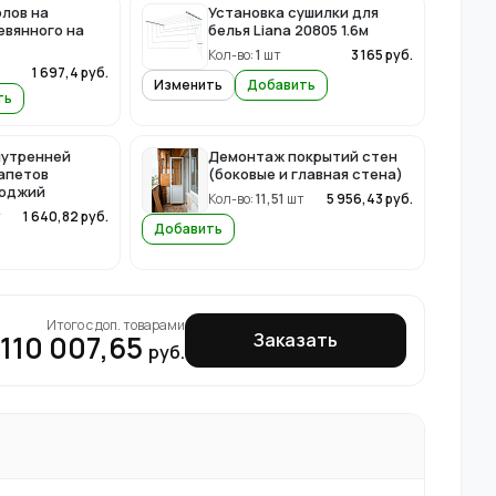
лов на
Установка сушилки для
евянного на
белья Liana 20805 1.6м
Кол-во:
1
шт
3 165
руб.
2
1 697,4
руб.
Изменить
Добавить
ть
нутренней
Демонтаж покрытий стен
апетов
(боковые и главная стена)
лоджий
Кол-во:
11,51
шт
5 956,43
руб.
т
1 640,82
руб.
Добавить
Итого с доп. товарами
110 007,65
Заказать
руб.