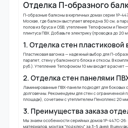
Отделка П-образного балк
П-образные балконы в кирпичных домах серии 1Р-447
Москве, где балкон выступает вперед на 30 см, а п
полов из бруса и OSB, утепление Тепофомом и Пеноп
плинтуса ПВХ. Добавьте электрику (проводка до 20 м
1. Отделка стен пластиковой
Пластиковая вагонка — надежный выбор для П-образн
парапет, стену у балконного блока и откосы. В компле
руб.). Утепление Тепофомом 10 мм входит в расчет —
2. Отделка стен панелями ПВ
Ламинированные ПВХ-панели подходят для боковых ст
долговечны. Рекомендуем для стен с ограниченной п
площади), сочетаем с утеплителем Пеноплекс 20 мм
3. Преимущества заказа отде
Мы знаем особенности серийных домов 1Р-447С-26: у
материалов, монтаж "под ключ" за 3–5 дней. В цену 