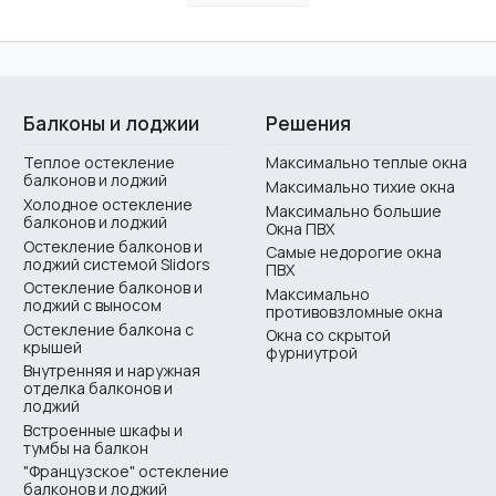
Балконы и лоджии
Решения
Теплое остекление
Максимально теплые окна
балконов и лоджий
Максимально тихие окна
Холодное остекление
Максимально большие
балконов и лоджий
Окна ПВХ
Остекление балконов и
Самые недорогие окна
лоджий системой Slidors
ПВХ
Остекление балконов и
Максимально
лоджий с выносом
противовзломные окна
Остекление балкона с
Окна со скрытой
крышей
фурниутрой
Внутренняя и наружная
отделка балконов и
лоджий
Встроенные шкафы и
тумбы на балкон
"Французское" остекление
балконов и лоджий