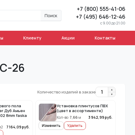
+7 (800) 555-41-06
Поиск
+7 (495) 646-12-46
c 9.00 до 21.00
ны
Клиенту
Акции
Контакты
7С-26
▲
1
Количество изделий в заказе
▼
ового пола
Установка плинтусов ПВХ
er Дуб Амьен
(цвет в ассортименте)
102 8mm faska
Кол-во:
7,66
м
3 942,99
руб.
Изменить
Удалить
м2
7 164,09
руб.