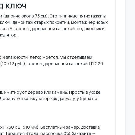
д ключ
(ширина около 73 см). Это типичные пятиэтажки в
д ключ: демонтаж старых покрытий, монтаж черновых
асса А, откосы деревянной вагонкой, подоконник и
кулятор.
 и влажности, легко моется. Мы отделываем
(10 712 руб.), откосы деревянной вагонкой (11 220
, имитируют дерево или камень. Просты в уходе,
обавьте в калькулятор как допуслугу (цена по
 730 х В 1510 мм). Бесплатный замер, доставка
т. Гарантия 3 года, рассрочка 0%. Закажите —