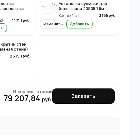
лов на
Установка сушилки для
евянного на
белья Liana 20805 1.6м
Кол-во:
1
шт
3 165
руб.
м2
1 171,1
руб.
Изменить
Добавить
ть
крытий стен
лавная стена)
т
2 339,1
руб.
Итого с доп. товарами
79 207,84
Заказать
руб.