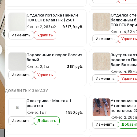
Отделка потолка Панели
Отделка сте
ПВХ ВЕК Белая П-к (250)
балконным б
ПВХ ВЕК Бар
Кол-во:
2,263
м2
9 317,9
руб.
Кол-во:
4,52
м
Изменить
Удалить
Изменить
Удалить
Подоконник и порог Россия
Внутреняя о
белый
парапета Па
Бари Бежевы
Кол-во:
2,3
м
3 151
руб.
Кол-во:
4,95
м
Изменить
Удалить
Изменить
Удалить
ДОБАВИТЬ К ЗАКАЗУ
Электрика - Монтаж 1
Утепление п
розетка
Утепление в 
пеноплекс 20
Кол-во:
1
шт
1 550
руб.
Кол-во:
2,263
Изменить
Добавить
Изменить
Добави