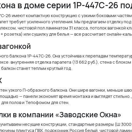
она в доме серии 1Р-447С-26 по
С-26 имеют компактную конструкцию с узкими боковыми частями 
арапет требует усиленного утепления. Мы предлагаем отделку по
лексом, чистовой пол ламинатом 31 класса, потолок вагонкой кл
 + розетка) или сушилку для белья — все рассчитает онлайн-каль
 вагонкой
ого балкона 1Р-447С-26. Она устойчива к перепадам температур
ксе: внутренняя отделка парапета (13 662 руб.), стена с блоком 
 балкон станет теплым круглый год.
Х
ен узкого П-образного балкона. Они шире вагонки, меньше швов
лощадью — панели экономят время монтажа и выглядят стильно. Д
 для полов и Тепофомом для стен.
лки в компании «Заводские Окна»
читываем несущие конструкции, стандартные размеры (Ш 3000 х Г
включены плинтуса ПВХ, подоконник Россия белый, чистовой ламина