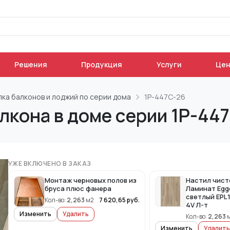
Решения
Продукция
Услуги
Це
лка балконов и лоджий по серии дома
1Р-447С-26
лкона в доме серии 1Р-44
УЖЕ ВКЛЮЧЕНО В ЗАКАЗ
Монтаж черновых полов из
Настил чист
бруса плюс фанера
Ламинат Egg
светлый EPL
Кол-во:
2,263
м2
7 620,65
руб.
4V Л-т
Изменить
Удалить
Кол-во:
2,263
Изменить
Удалить