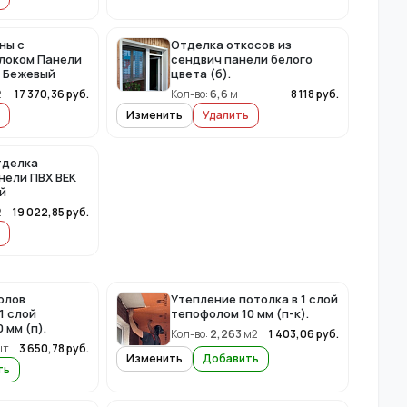
ны с
Отделка откосов из
локом Панели
сендвич панели белого
и Бежевый
цвета (б).
2
17 370,36
руб.
Кол-во:
6,6
м
8 118
руб.
Изменить
Удалить
тделка
нели ПВХ ВЕК
й
2
19 022,85
руб.
олов
Утепление потолка в 1 слой
1 слой
тепофолом 10 мм (п-к).
 мм (п).
Кол-во:
2,263
м2
1 403,06
руб.
шт
3 650,78
руб.
Изменить
Добавить
ть