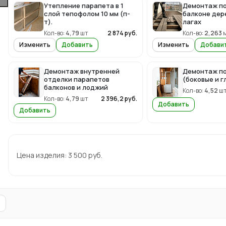
Утепление парапета в 1
Демонтаж по
слой тепофолом 10 мм (п-
балконе дер
т).
лагах
Кол-во:
4,79
шт
2 874
руб.
Кол-во:
2,263
Изменить
Добавить
Изменить
Добави
Демонтаж внутренней
Демонтаж по
отделки парапетов
(боковые и г
балконов и лоджий
Кол-во:
4,52
ш
Кол-во:
4,79
шт
2 396,2
руб.
Добавить
Добавить
Цена изделия:
3 500
руб.