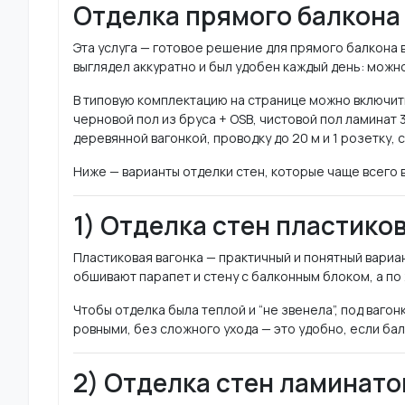
Отделка прямого балкона 
Эта услуга — готовое решение для прямого балкона 
выглядел аккуратно и был удобен каждый день: можн
В типовую комплектацию на странице можно включить
черновой пол из бруса + OSB, чистовой пол ламинат 
деревянной вагонкой, проводку до 20 м и 1 розетку, су
Ниже — варианты отделки стен, которые чаще всего 
1) Отделка стен пластико
Пластиковая вагонка — практичный и понятный вариан
обшивают парапет и стену с балконным блоком, а по
Чтобы отделка была теплой и “не звенела”, под ваго
ровными, без сложного ухода — это удобно, если ба
2) Отделка стен ламинат