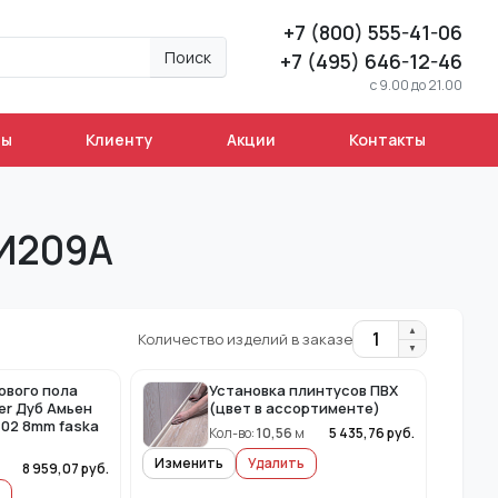
+7 (800) 555-41-06
Поиск
+7 (495) 646-12-46
c 9.00 до 21.00
ны
Клиенту
Акции
Контакты
 И209А
▲
1
Количество изделий в заказе
▼
ового пола
Установка плинтусов ПВХ
er Дуб Амьен
(цвет в ассортименте)
102 8mm faska
Кол-во:
10,56
м
5 435,76
руб.
Изменить
Удалить
2
8 959,07
руб.