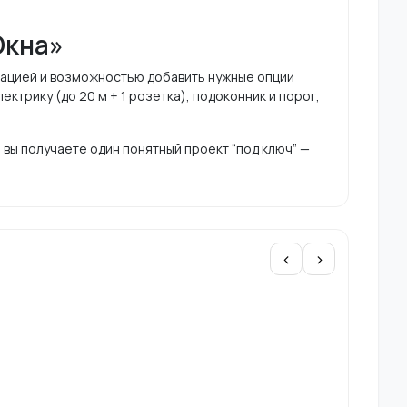
Окна»
тацией и возможностью добавить нужные опции
ектрику (до 20 м + 1 розетка), подоконник и порог,
 вы получаете один понятный проект “под ключ” —
‹
›