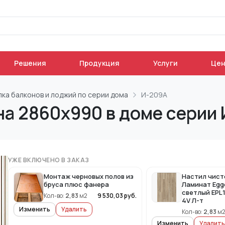
Решения
Продукция
Услуги
Це
лка балконов и лоджий по серии дома
И-209А
на 2860х990 в доме серии
УЖЕ ВКЛЮЧЕНО В ЗАКАЗ
Монтаж черновых полов из
Настил чист
бруса плюс фанера
Ламинат Egg
светлый EPL
Кол-во:
2,83
м2
9 530,03
руб.
4V Л-т
Изменить
Удалить
Кол-во:
2,83
м
Изменить
Удалить