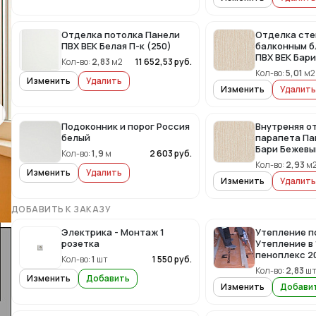
Отделка потолка Панели
Отделка сте
ПВХ ВЕК Белая П-к (250)
балконным б
ПВХ ВЕК Бар
Кол-во:
2,83
м2
11 652,53
руб.
Кол-во:
5,01
м2
Изменить
Удалить
Изменить
Удалить
Подоконник и порог Россия
Внутреняя о
белый
парапета Па
Бари Бежевы
Кол-во:
1,9
м
2 603
руб.
Кол-во:
2,93
м
Изменить
Удалить
Изменить
Удалить
ДОБАВИТЬ К ЗАКАЗУ
Электрика - Монтаж 1
Утепление п
розетка
Утепление в 
пеноплекс 20
Кол-во:
1
шт
1 550
руб.
Кол-во:
2,83
ш
Изменить
Добавить
Изменить
Добави