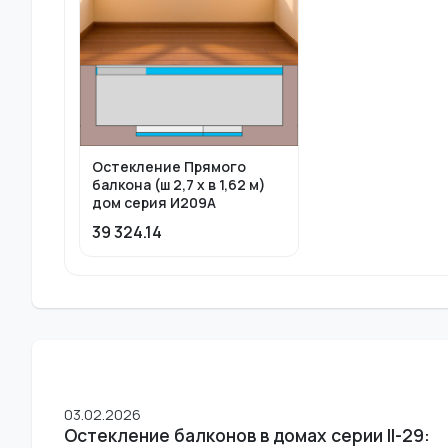
Остекление Прямого
балкона (ш 2,7 х в 1,62 м)
дом серия И209А
39 324.14
03.02.2026
Остекление балконов в домах серии II-29: