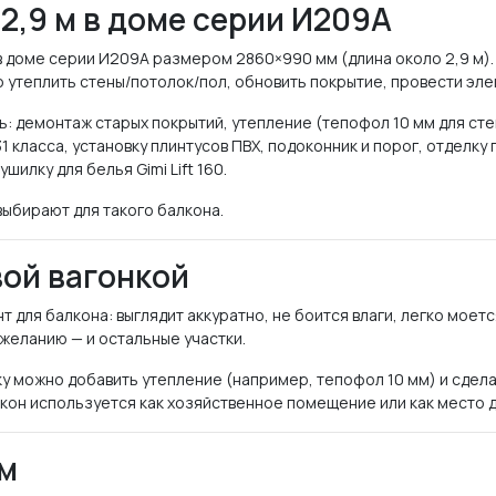
2,9 м в доме серии И209А
в доме серии И209А размером 2860×990 мм (длина около 2,9 м).
о утеплить стены/потолок/пол, обновить покрытие, провести эле
: демонтаж старых покрытий, утепление (тепофол 10 мм для сте
31 класса, установку плинтусов ПВХ, подоконник и порог, отделку
шилку для белья Gimi Lift 160.
выбирают для такого балкона.
вой вагонкой
т для балкона: выглядит аккуратно, не боится влаги, легко моет
 желанию — и остальные участки.
нку можно добавить утепление (например, тепофол 10 мм) и сдел
лкон используется как хозяйственное помещение или как место д
ом