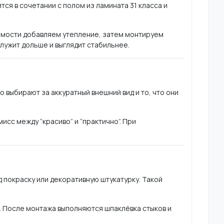
ся в сочетании с полом из ламината 31 класса и
имости добавляем утепление, затем монтируем
лужит дольше и выглядит стабильнее.
о выбирают за аккуратный внешний вид и то, что они
сс между “красиво” и “практично”. При
д покраску или декоративную штукатурку. Такой
у. После монтажа выполняются шпаклёвка стыков и