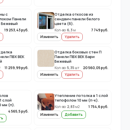
ны с
Отделка откосов из
локом Панели
сендвич панели белого
и Бежевый
цвета (б).
19 253,43
руб.
Кол-во:
6,3
м
7 749
руб.
Изменить
Удалить
тделка
Отделка боковых стен П
нели ПВХ ВЕК
Панели ПВХ ВЕК Бари
й
Бежевый
2
11 259,99
руб.
Кол-во:
5,35
шт
20 560,05
руб.
Изменить
Удалить
олов
Утепление потолка в 1 слой
1 слой
тепофолом 10 мм (п-к).
 мм (п).
Кол-во:
2,83
м2
1 754,6
руб.
т
4 565,5
руб.
Изменить
Добавить
ть