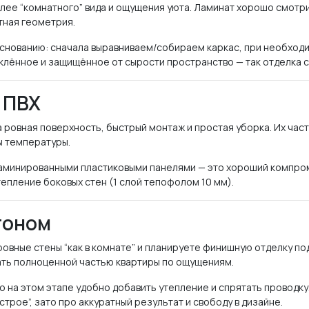
лее “комнатного” вида и ощущения уюта. Ламинат хорошо смотрит
тная геометрия.
основанию: сначала выравниваем/собираем каркас, при необход
еклённое и защищённое от сырости пространство — так отделка с
 ПВХ
 ровная поверхность, быстрый монтаж и простая уборка. Их част
ы температуры.
аминированными пластиковыми панелями — это хороший компроми
епление боковых стен (1 слой тепофолом 10 мм).
тоном
ровные стены “как в комнате” и планируете финишную отделку по
лать полноценной частью квартиры по ощущениям.
о на этом этапе удобно добавить утепление и спрятать проводк
трое”, зато про аккуратный результат и свободу в дизайне.