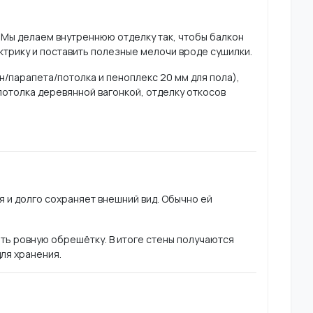
 Мы делаем внутреннюю отделку так, чтобы балкон
ктрику и поставить полезные мелочи вроде сушилки.
н/парапета/потолка и пеноплекс 20 мм для пола),
 потолка деревянной вагонкой, отделку откосов
ся и долго сохраняет внешний вид. Обычно ей
ать ровную обрешётку. В итоге стены получаются
ля хранения.