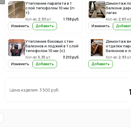
Утепление парапета в 1
Демонтаж по
слой тепофолом 10 мм (п-
балконе дер
т).
лагах
Кол-во:
2,93
шт
1 758
руб.
Кол-во:
2,83
м
Изменить
Добавить
Изменить
Добави
Утепление боковых стен
Демонтаж в
балконов и лоджий в 1 слой
отделки пар
тепофолом 10 мм (с).
балконов и 
Кол-во:
5,35
шт
3 210
руб.
Кол-во:
2,93
ш
Изменить
Добавить
Добавить
Цена изделия:
3 500
руб.