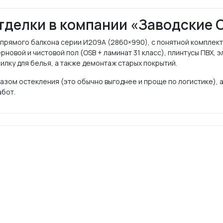
тделки в компании «Заводские 
 прямого балкона серии И209А (2860×990), с понятной комплек
новой и чистовой пол (OSB + ламинат 31 класс), плинтусы ПВХ, эл
илку для белья, а также демонтаж старых покрытий.
азом остекления (это обычно выгоднее и проще по логистике), а
абот.