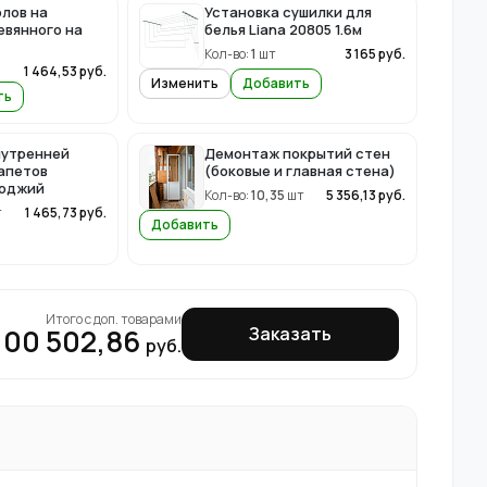
лов на
Установка сушилки для
евянного на
белья Liana 20805 1.6м
Кол-во:
1
шт
3 165
руб.
2
1 464,53
руб.
Изменить
Добавить
ть
нутренней
Демонтаж покрытий стен
апетов
(боковые и главная стена)
лоджий
Кол-во:
10,35
шт
5 356,13
руб.
т
1 465,73
руб.
Добавить
Итого с доп. товарами
100 502,86
Заказать
руб.