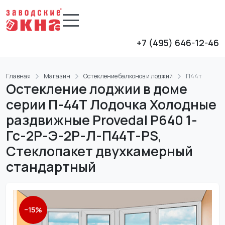
+7 (495) 646-12-46
Главная
Магазин
Остекление балконов и лоджий
П44т
Остекление лоджии в доме
серии П-44Т Лодочка Холодные
раздвижные Provedal P640 1-
Гс-2Р-Э-2Р-Л-П44Т-PS,
Стеклопакет двухкамерный
стандартный
−
15
%