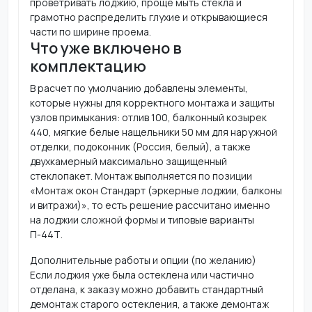
проветривать лоджию, проще мыть стекла и
грамотно распределить глухие и открывающиеся
части по ширине проема.
Что уже включено в
комплектацию
В расчет по умолчанию добавлены элементы,
которые нужны для корректного монтажа и защиты
узлов примыкания: отлив 100, балконный козырек
440, мягкие белые нащельники 50 мм для наружной
отделки, подоконник (Россия, белый), а также
двухкамерный максимально защищенный
стеклопакет. Монтаж выполняется по позиции
«Монтаж окон Стандарт (эркерные лоджии, балконы
и витражи)», то есть решение рассчитано именно
на лоджии сложной формы и типовые варианты
П-44Т.
Дополнительные работы и опции (по желанию)
Если лоджия уже была остеклена или частично
отделана, к заказу можно добавить стандартный
демонтаж старого остекления, а также демонтаж