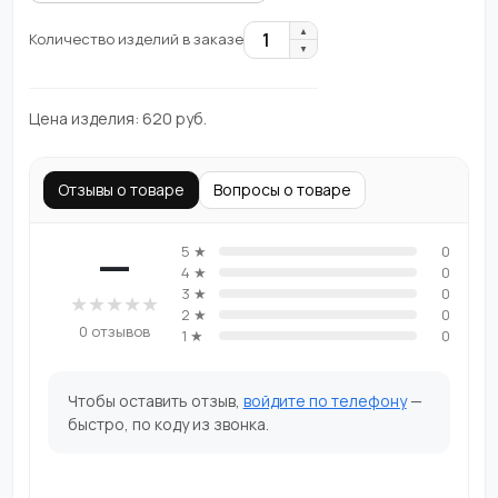
▲
1
Количество изделий в заказе
▼
Цена изделия:
620
руб.
Отзывы о товаре
Вопросы о товаре
—
5 ★
0
4 ★
0
3 ★
0
★
★
★
★
★
2 ★
0
0 отзывов
1 ★
0
Чтобы оставить отзыв,
войдите по телефону
—
быстро, по коду из звонка.