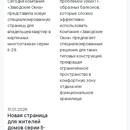
Сегодня компания
проблемой узких П-
«Заводские Окна»
образных балконов,
представила новую
которые сложно
специализированную
эффективно
страницу для
использовать.
владельцев квартир в
Компания «Заводские
кирпичных
Окна» предлагает
многоэтажках серии
специализированные
II-29.
решения для таких
типовых конструкций,
превращая
ограниченное
пространство в
комфортную зону
отдыха или
функциональное
хранилище.
31.01.2026
Новая страница
для жителей
домов серии II-