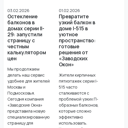
03.02.2026
01.02.2026
Остекление
Превратите
балконов в
узкий балкон в
домах серии II-
доме I-515 в
29: запустили
уютное
страницу с
пространство:
честным
готовые
калькулятором
решения от
цен
«Заводских
Окон»
Мы продолжаем
делать наш сервис
Жители кирпичных
удобнее для жителей
пятиэтажек серии I-
Москвы и
515 часто
Подмосковья.
сталкиваются с
Сегодня компания
проблемой узких П-
«Заводские Окна»
образных балконов,
представила новую
которые сложно
специализированную
эффективно
страницу для
использовать.