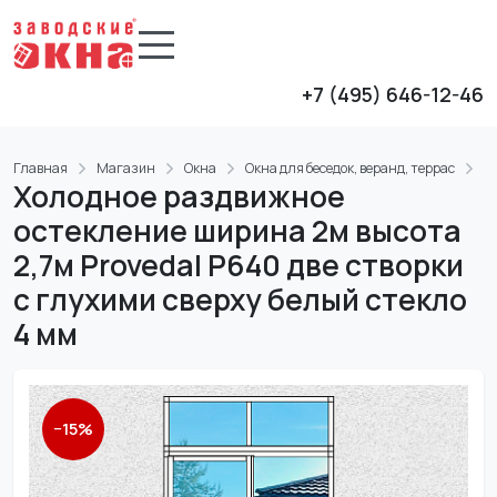
+7 (495) 646-12-46
Главная
Магазин
Окна
Окна для беседок, веранд, террас
Д
Холодное раздвижное
остекление ширина 2м высота
2,7м Provedal P640 две створки
с глухими сверху белый стекло
4 мм
−
15
%