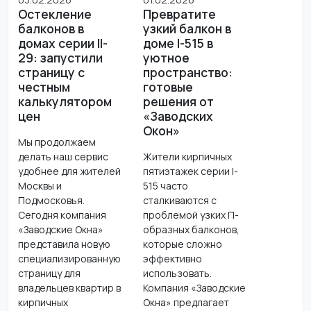
Остекление
Превратите
балконов в
узкий балкон в
домах серии II-
доме I-515 в
29: запустили
уютное
страницу с
пространство:
честным
готовые
калькулятором
решения от
цен
«Заводских
Окон»
Мы продолжаем
делать наш сервис
Жители кирпичных
удобнее для жителей
пятиэтажек серии I-
Москвы и
515 часто
Подмосковья.
сталкиваются с
Сегодня компания
проблемой узких П-
«Заводские Окна»
образных балконов,
представила новую
которые сложно
специализированную
эффективно
страницу для
использовать.
владельцев квартир в
Компания «Заводские
кирпичных
Окна» предлагает