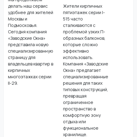
делать наш сервис
Жители кирпичных
удобнее для жителей
пятиэтажек серии I-
Москвы и
515 часто
Подмосковья.
сталкиваются с
Сегодня компания
проблемой узких П-
«Заводские Окна»
образных балконов,
представила новую
которые сложно
специализированную
эффективно
страницу для
использовать.
владельцев квартир в
Компания «Заводские
кирпичных
Окна» предлагает
многоэтажках серии
специализированные
II-29.
решения для таких
типовых конструкций,
превращая
ограниченное
пространство в
комфортную зону
отдыха или
функциональное
хранилище.