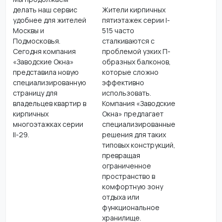
делать наш сервис
Жители кирпичных
удобнее для жителей
пятиэтажек серии I-
Москвы и
515 часто
Подмосковья.
сталкиваются с
Сегодня компания
проблемой узких П-
«Заводские Окна»
образных балконов,
представила новую
которые сложно
специализированную
эффективно
страницу для
использовать.
владельцев квартир в
Компания «Заводские
кирпичных
Окна» предлагает
многоэтажках серии
специализированные
II-29.
решения для таких
типовых конструкций,
превращая
ограниченное
пространство в
комфортную зону
отдыха или
функциональное
хранилище.