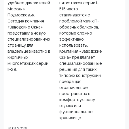
удобнее для жителей
пятиэтажек серии I-
Москвы и
515 часто
Подмосковья.
сталкиваются с
Сегодня компания
проблемой узких П-
«Заводские Окна»
образных балконов,
представила новую
которые сложно
специализированную
эффективно
страницу для
использовать.
владельцев квартир в
Компания «Заводские
кирпичных
Окна» предлагает
многоэтажках серии
специализированные
II-29.
решения для таких
типовых конструкций,
превращая
ограниченное
пространство в
комфортную зону
отдыха или
функциональное
хранилище.
31.01.2026