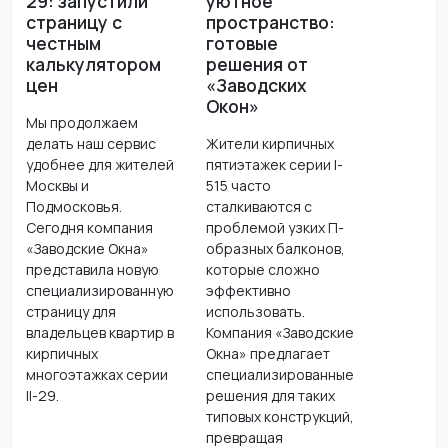
29: запустили
уютное
страницу с
пространство:
честным
готовые
калькулятором
решения от
цен
«Заводских
Окон»
Мы продолжаем
делать наш сервис
Жители кирпичных
удобнее для жителей
пятиэтажек серии I-
Москвы и
515 часто
Подмосковья.
сталкиваются с
Сегодня компания
проблемой узких П-
«Заводские Окна»
образных балконов,
представила новую
которые сложно
специализированную
эффективно
страницу для
использовать.
владельцев квартир в
Компания «Заводские
кирпичных
Окна» предлагает
многоэтажках серии
специализированные
II-29.
решения для таких
типовых конструкций,
превращая