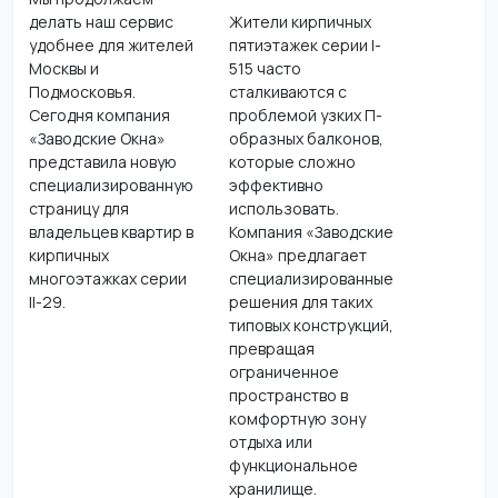
делать наш сервис
Жители кирпичных
удобнее для жителей
пятиэтажек серии I-
Москвы и
515 часто
Подмосковья.
сталкиваются с
Сегодня компания
проблемой узких П-
«Заводские Окна»
образных балконов,
представила новую
которые сложно
специализированную
эффективно
страницу для
использовать.
владельцев квартир в
Компания «Заводские
кирпичных
Окна» предлагает
многоэтажках серии
специализированные
II-29.
решения для таких
типовых конструкций,
превращая
ограниченное
пространство в
комфортную зону
отдыха или
функциональное
хранилище.