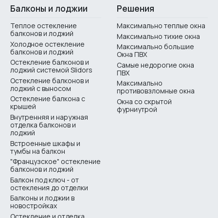
Балконы и лоджии
Решения
Теплое остекление
Максимально теплые окна
балконов и лоджий
Максимально тихие окна
Холодное остекление
Максимально большие
балконов и лоджий
Окна ПВХ
Остекление балконов и
Самые недорогие окна
лоджий системой Slidors
ПВХ
Остекление балконов и
Максимально
лоджий с выносом
противовзломные окна
Остекление балкона с
Окна со скрытой
крышей
фурниутрой
Внутренняя и наружная
отделка балконов и
лоджий
Встроенные шкафы и
тумбы на балкон
"Французское" остекление
балконов и лоджий
Балкон под ключ - от
остекления до отделки
Балконы и лоджии в
новостройках
Остекление и отделка