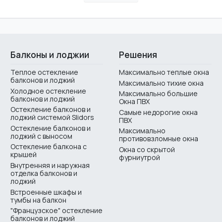
Балконы и лоджии
Решения
Теплое остекление
Максимально теплые окна
балконов и лоджий
Максимально тихие окна
Холодное остекление
Максимально большие
балконов и лоджий
Окна ПВХ
Остекление балконов и
Самые недорогие окна
лоджий системой Slidors
ПВХ
Остекление балконов и
Максимально
лоджий с выносом
противовзломные окна
Остекление балкона с
Окна со скрытой
крышей
фурниутрой
Внутренняя и наружная
отделка балконов и
лоджий
Встроенные шкафы и
тумбы на балкон
"Французское" остекление
балконов и лоджий