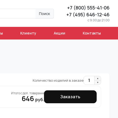
+7 (800) 555-41-06
Поиск
+7 (495) 646-12-46
c 9.00 до 21.00
ны
Клиенту
Акции
Контакты
▲
1
Количество изделий в заказе
▼
Итого с доп. товарами
646
Заказать
руб.