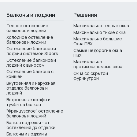
Балконы и лоджии
Решения
Теплое остекление
Максимально теплые окна
балконов и лоджий
Максимально тихие окна
Холодное остекление
Максимально большие
балконов и лоджий
Окна ПВХ
Остекление балконов и
Самые недорогие окна
лоджий системой Slidors
ПВХ
Остекление балконов и
Максимально
лоджий с выносом
противовзломные окна
Остекление балкона с
Окна со скрытой
крышей
фурниутрой
Внутренняя и наружная
отделка балконов и
лоджий
Встроенные шкафы и
тумбы на балкон
"Французское" остекление
балконов и лоджий
Балкон под ключ - от
остекления до отделки
Балконы и лоджии в