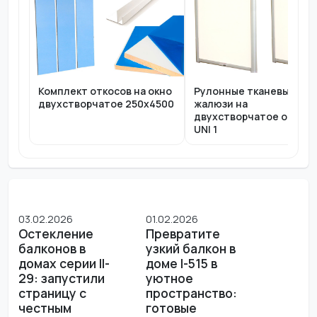
Комплект откосов на окно
Рулонные тканевые
двухстворчатое 250x4500
жалюзи на
двухстворчатое окно П
UNI 1
03.02.2026
01.02.2026
Остекление
Превратите
балконов в
узкий балкон в
домах серии II-
доме I-515 в
29: запустили
уютное
страницу с
пространство:
честным
готовые