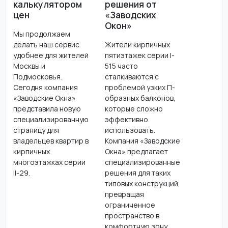
калькулятором
решения от
цен
«Заводских
Окон»
Мы продолжаем
делать наш сервис
Жители кирпичных
удобнее для жителей
пятиэтажек серии I-
Москвы и
515 часто
Подмосковья.
сталкиваются с
Сегодня компания
проблемой узких П-
«Заводские Окна»
образных балконов,
представила новую
которые сложно
специализированную
эффективно
страницу для
использовать.
владельцев квартир в
Компания «Заводские
кирпичных
Окна» предлагает
многоэтажках серии
специализированные
II-29.
решения для таких
типовых конструкций,
превращая
ограниченное
пространство в
комфортную зону