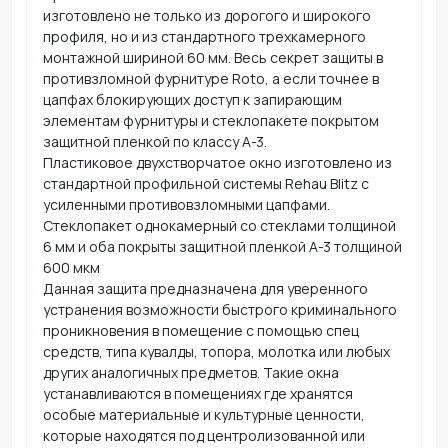
изготовлено не только из дорогого и широкого
профиля, но и из стандартного трехкамерного
монтажной шириной 60 мм. Весь секрет защиты в
противзломной фурнитуре Roto, а если точнее в
цапфах блокирующих доступ к запирающим
элементам фурнитуры и стеклопакете покрытом
защитной пленкой по классу А-3.
Пластиковое двухстворчатое окно изготовлено из
стандартной профильной системы Rehau Blitz c
усиленными противовзломными цапфами.
Стеклопакет однокамерный со стеклами толщиной
6 мм и оба покрыты защитной пленкой А-3 толщиной
600 мкм
Данная защита предназначена для уверенного
устранения возможности быстрого криминального
проникновения в помещение с помощью спец
средств, типа кувалды, топора, молотка или любых
других аналогичных предметов. Такие окна
устанавливаются в помещениях где хранятся
особые материальные и культурные ценности,
которые находятся под центролизованной или