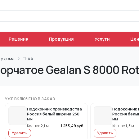
Решения
Продукция
Услуги
Це
пу дома
П-44
орчатое Gealan S 8000 Ro
УЖЕ ВКЛЮЧЕНО В ЗАКАЗ
Подоконник производства
Подоконник 
Россия белый ширина 250
Россия белы
мм
мм
Кол-во:
2,1
м
1 253,49
руб.
Кол-во:
1,3
м
Удалить
Удалить