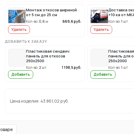
Монтаж откосов шириной
Доставка ок
от 5 см до 25 см
+10 ка от МК
Кол-во:
0,6
м
669,6
руб.
Кол-во:
1
шт
Удалить
Удалить
ДОБАВИТЬ К ЗАКАЗУ
Пластиковая сендвич
Пластиковая
панель для откосов
панель для 
250x2500
250x2000
Кол-во:
2
шт
1 198,5
руб.
Кол-во:
1
шт
Добавить
Добавить
Цена изделия:
43 861,02
руб.
товаре