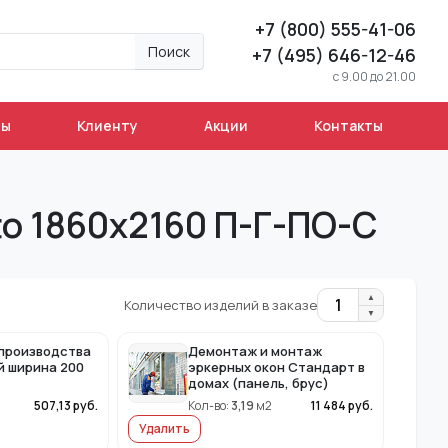
+7 (800) 555-41-06
Поиск
+7 (495) 646-12-46
c 9.00 до 21.00
ны
Клиенту
Акции
Контакты
to 1860x2160 П-Г-ПО-С
▲
1
Количество изделий в заказе
▼
производства
Демонтаж и монтаж
й ширина 200
эркерных окон Стандарт в
домах (панель, брус)
507,13
руб.
Кол-во:
3,19
м2
11 484
руб.
Удалить