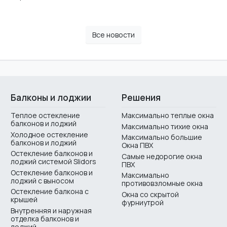
Все новости
Балконы и лоджии
Решения
Теплое остекление
Максимально теплые окна
балконов и лоджий
Максимально тихие окна
Холодное остекление
Максимально большие
балконов и лоджий
Окна ПВХ
Остекление балконов и
Самые недорогие окна
лоджий системой Slidors
ПВХ
Остекление балконов и
Максимально
лоджий с выносом
противовзломные окна
Остекление балкона с
Окна со скрытой
крышей
фурниутрой
Внутренняя и наружная
отделка балконов и
лоджий