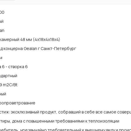
00
ый
an
камерный 48 мм (4х18х4х18х4)
д концерна Gealan г Санкт-Петербург
мм
 6 - створка 6
ндартный
9 m2C/Bt
ный
ропроветрование
тиж: эксклюзивный продукт, собравший в себе все самое совер
тиры, дома с повышенными требованиями к теплоизоляции
ебитель, чрезвычайно требовательный к внешнему виду и прои