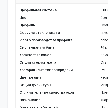
Профильная система
S 80
Цвет
бел
Профиль
Geal
Формула стеклопакета
двух
Место производства профиля
заво
Системная глубина
74 
Количество камер
рама
Опции стеклопакета
Ста
Коэффициент теплопередачи
r=0,
Цвет резины
Чер
Опции фурнитуры
Мик
Отличительные свойства окон
Прес
Назначение
Квар
Группа потребителей
Потр