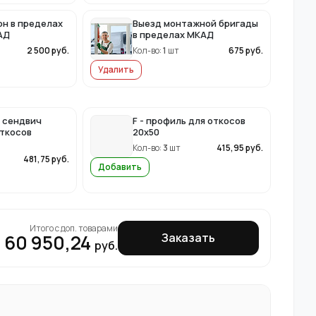
он в пределах
Выезд монтажной бригады
АД
в пределах МКАД
2 500
руб.
Кол-во:
1
шт
675
руб.
Удалить
 сендвич
F - профиль для откосов
откосов
20x50
Кол-во:
3
шт
415,95
руб.
481,75
руб.
Добавить
Итого с доп. товарами
60 950,24
Заказать
руб.