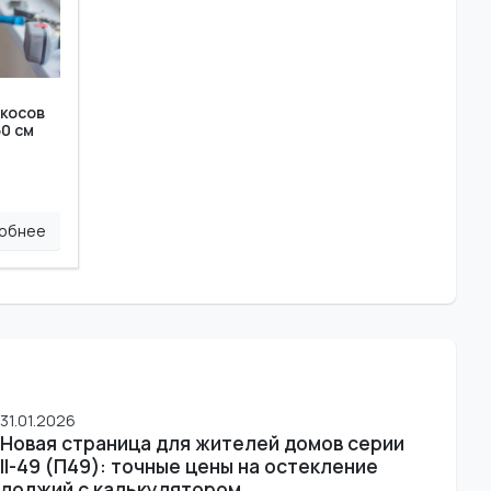
косов
50 см
обнее
31.01.2026
Новая страница для жителей домов серии
II-49 (П49): точные цены на остекление
лоджий с калькулятором