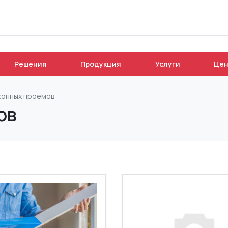
Решения
Продукция
Услуги
Це
конных проемов
ов