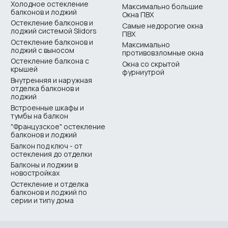
Холодное остекление
Максимально большие
балконов и лоджий
Окна ПВХ
Остекление балконов и
Самые недорогие окна
лоджий системой Slidors
ПВХ
Остекление балконов и
Максимально
лоджий с выносом
противовзломные окна
Остекление балкона с
Окна со скрытой
крышей
фурниутрой
Внутренняя и наружная
отделка балконов и
лоджий
Встроенные шкафы и
тумбы на балкон
"Французское" остекление
балконов и лоджий
Балкон под ключ - от
остекления до отделки
Балконы и лоджии в
новостройках
Остекление и отделка
балконов и лоджий по
серии и типу дома