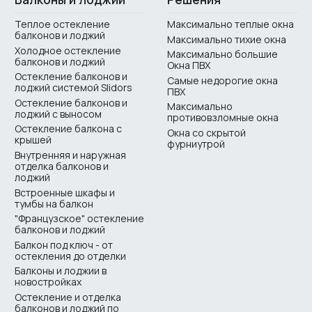
Теплое остекление
Максимально теплые окна
балконов и лоджий
Максимально тихие окна
Холодное остекление
Максимально большие
балконов и лоджий
Окна ПВХ
Остекление балконов и
Самые недорогие окна
лоджий системой Slidors
ПВХ
Остекление балконов и
Максимально
лоджий с выносом
противовзломные окна
Остекление балкона с
Окна со скрытой
крышей
фурниутрой
Внутренняя и наружная
отделка балконов и
лоджий
Встроенные шкафы и
тумбы на балкон
"Французское" остекление
балконов и лоджий
Балкон под ключ - от
остекления до отделки
Балконы и лоджии в
новостройках
Остекление и отделка
балконов и лоджий по