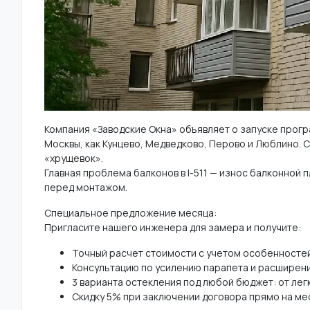
Компания «Заводские Окна» объявляет о запуске прогр
Москвы, как Кунцево, Медведково, Перово и Люблино.
«хрущевок».
Главная проблема балконов в I-511 — износ балконной 
перед монтажом.
Специальное предложение месяца:
Пригласите нашего инженера для замера и получите:
Точный расчет стоимости с учетом особенностей
Консультацию по усилению парапета и расширен
3 варианта остекления под любой бюджет: от лег
Скидку 5% при заключении договора прямо на ме