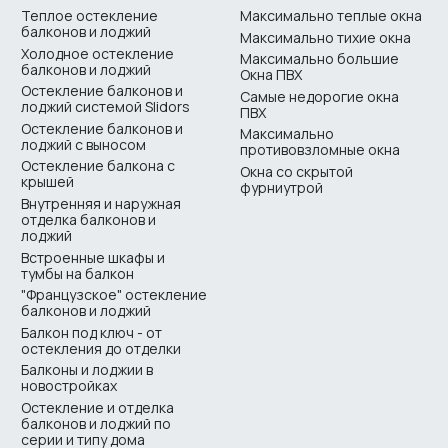
Теплое остекление
Максимально теплые окна
балконов и лоджий
Максимально тихие окна
Холодное остекление
Максимально большие
балконов и лоджий
Окна ПВХ
Остекление балконов и
Самые недорогие окна
лоджий системой Slidors
ПВХ
Остекление балконов и
Максимально
лоджий с выносом
противовзломные окна
Остекление балкона с
Окна со скрытой
крышей
фурниутрой
Внутренняя и наружная
отделка балконов и
лоджий
Встроенные шкафы и
тумбы на балкон
"Французское" остекление
балконов и лоджий
Балкон под ключ - от
остекления до отделки
Балконы и лоджии в
новостройках
Остекление и отделка
балконов и лоджий по
серии и типу дома