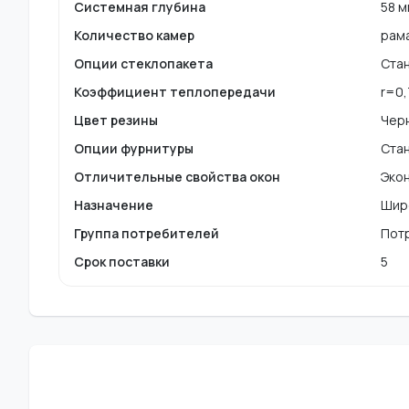
Системная глубина
58 
Количество камер
рама
Опции стеклопакета
Ста
Коэффициент теплопередачи
r=0,
Цвет резины
Чер
Опции фурнитуры
Стан
Отличительные свойства окон
Экон
Назначение
Шир
Группа потребителей
Потр
Срок поставки
5