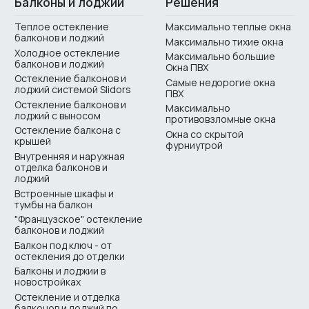
Балконы и лоджии
Решения
Теплое остекление
Максимально теплые окна
балконов и лоджий
Максимально тихие окна
Холодное остекление
Максимально большие
балконов и лоджий
Окна ПВХ
Остекление балконов и
Самые недорогие окна
лоджий системой Slidors
ПВХ
Остекление балконов и
Максимально
лоджий с выносом
противовзломные окна
Остекление балкона с
Окна со скрытой
крышей
фурниутрой
Внутренняя и наружная
отделка балконов и
лоджий
Встроенные шкафы и
тумбы на балкон
"Французское" остекление
балконов и лоджий
Балкон под ключ - от
остекления до отделки
Балконы и лоджии в
новостройках
Остекление и отделка
балконов и лоджий по