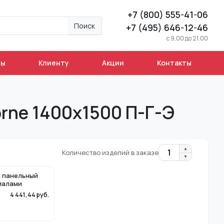
+7 (800) 555-41-06
Поиск
+7 (495) 646-12-46
c 9.00 до 21.00
ны
Клиенту
Акции
Контакты
rne 1400x1500 П-Г-Э
▲
1
Количество изделий в заказе
▼
 панельный
иалами
4 441,44
руб.