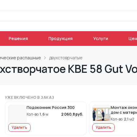
Решения
Продукция
Услуги
Це
ические распашные
двухстоврчатые
хстворчатое KBE 58 Gut Vo
УЖЕ ВКЛЮЧЕНО В ЗАКАЗ
Подоконник Россия 300
Монтаж окон
дом с матер
Кол-во:
1,6
м
2 060,8
руб.
Кол-во:
2,1
м2
Удалить
Удалить