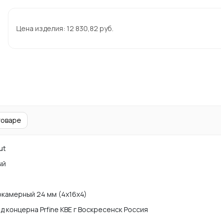
Цена изделия:
12 830,82
руб.
товаре
ut
ый
камерный 24 мм (4х16х4)
д концерна Prfine KBE г Воскресенск Россия