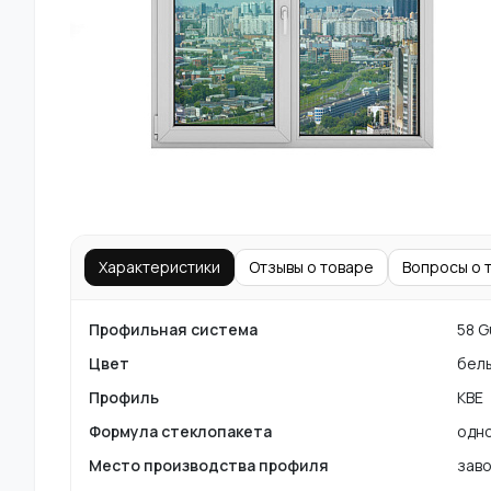
Характеристики
Отзывы о товаре
Вопросы о 
Профильная система
58 G
Цвет
бел
Профиль
KBE
Формула стеклопакета
одно
Место производства профиля
заво