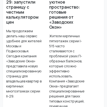
29: запустили
уютное
страницу с
пространство:
честным
готовые
калькулятором
решения от
цен
«Заводских
Окон»
Мы продолжаем
делать наш сервис
Жители кирпичных
удобнее для жителей
пятиэтажек серии I-
Москвы и
515 часто
Подмосковья.
сталкиваются с
Сегодня компания
проблемой узких П-
«Заводские Окна»
образных балконов,
представила новую
которые сложно
специализированную
эффективно
страницу для
использовать.
владельцев квартир в
Компания «Заводские
кирпичных
Окна» предлагает
многоэтажках серии
специализированные
II-29.
решения для таких
типовых конструкций,
превращая